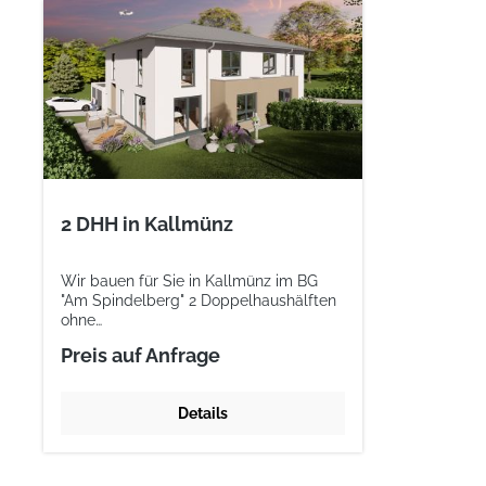
2 DHH in Kallmünz
Wir bauen für Sie in Kallmünz im BG
"Am Spindelberg" 2 Doppelhaushälften
ohne
Keller.Lagebeschreibung:Kallmünz liegt
Preis auf Anfrage
ca. 25 km nördlich von Regensburg
entfernt und ist ein Markt im
Oberpfälzer Landkreis Regensburg.
Details
Durch seine Lage wird der Markt auch
als "Perle des Naabtals" bezeichnet.
Auf einem Felsvorsprung des
„Schlossbergs“ befinden sich die Ruinen