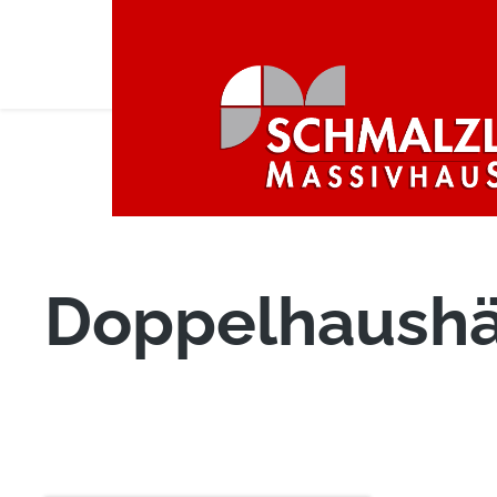
Hom
AKTUELLE OBJEKTE
Doppelhaushälften / Reihenhäuser
ÜBER
Doppelhaushä